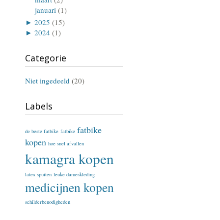
januari
(1)
►
2025
(15)
►
2024
(1)
Categorie
Niet ingedeeld
(20)
Labels
fatbike
de beste fatbike
fatbike
kopen
hoe snel afvallen
kamagra kopen
latex spuiten
leuke dameskleding
medicijnen kopen
schilderbenodigheden